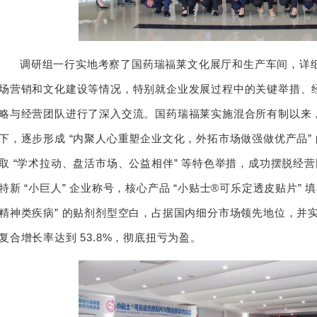
调研组一行实地考察了国药瑞福莱文化展厅和生产车间，详
场营销和文化建设等情况，特别就企业发展过程中的关键举措、
略与经营团队进行了深入交流。国药瑞福莱实施混合所有制以来
下，逐步形成 “内聚人心重塑企业文化，外拓市场做强做优产品” 的 
取 “学术拉动、盘活市场、公益相伴” 等特色举措，成功摆脱经
特新 “小巨人” 企业称号，核心产品 “小贴士®可乐定透皮贴片” 
精神类疾病” 的贴剂剂型空白，占据国内细分市场领先地位，并
复合增长率达到 53.8%，彻底扭亏为盈。