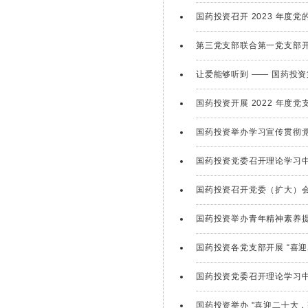
国药投资召开 2023 年
第三党支部联合第一党支部开
让爱能够听到 —— 国药投
国药投资开展 2022 年
国药投资举办学习宣传贯彻
国药投资党委召开理论学习中
国药投资召开党委（扩大）
国药投资举办青年精神素养
国药投资各党支部开展 “喜迎
国药投资党委召开理论学习中
国药投资举办 "喜迎二十大，