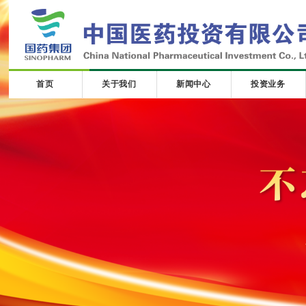
首页
关于我们
新闻中心
投资业务