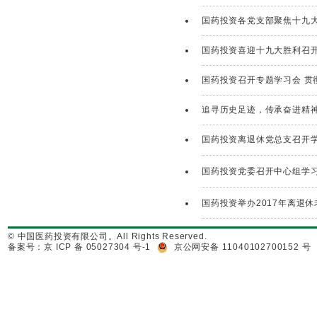
国药投资各党支部聚焦十九
国药投资喜迎十九大胜利召
国药投资召开专题学习会 贯
追寻历史足迹，传承奋进精神
国药投资离退休党总支召开学
国药投资党委召开中心组学
国药投资举办2017年离退
© 中国医药投资有限公司。All Rights Reserved.
备案号：京 ICP 备 05027304 号-1
京公网安备 11040102700152 号