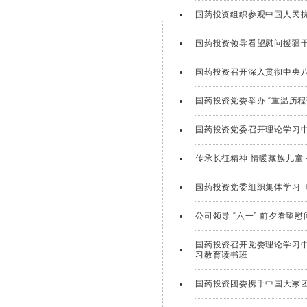
国药投资组织参观中国人民
国药投资领导看望慰问援疆
国药投资召开深入贯彻中央
国药投资党委举办 “重温历程
国药投资党委召开理论学习中心
传承长征精神 情暖藏族儿童
国药投资党委组织集体学习
公司领导 “六一” 前夕看望
国药投资召开党委理论学习中
习教育读书班
国药投资团委携手中国大冢团